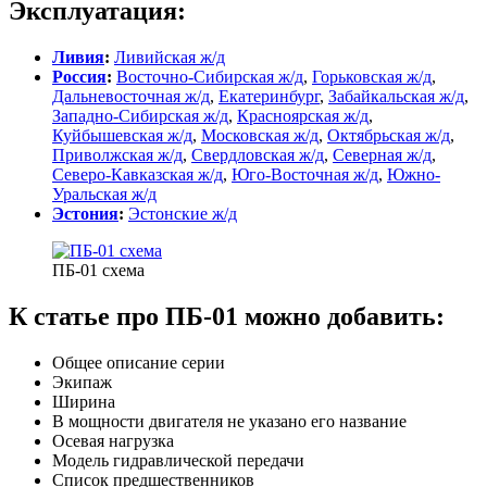
Эксплуатация:
Ливия
:
Ливийская ж/д
Россия
:
Восточно-Сибирская ж/д
,
Горьковская ж/д
,
Дальневосточная ж/д
,
Екатеринбург
,
Забайкальская ж/д
,
Западно-Cибирская ж/д
,
Красноярская ж/д
,
Куйбышевская ж/д
,
Московская ж/д
,
Октябрьская ж/д
,
Приволжская ж/д
,
Свердловская ж/д
,
Северная ж/д
,
Северо-Кавказская ж/д
,
Юго-Восточная ж/д
,
Южно-
Уральская ж/д
Эстония
:
Эстонские ж/д
ПБ-01 схема
К статье про ПБ-01 можно добавить:
Общее описание серии
Экипаж
Ширина
В мощности двигателя не указано его название
Осевая нагрузка
Модель гидравлической передачи
Список предшественников