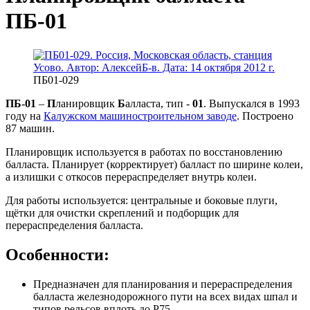
ПБ-01
ПБ01-029
ПБ-01
–
П
ланировщик
Б
алласта, тип -
01
. Выпускался в 1993
году на
Калужском машиностроительном заводе
. Построено
87 машин.
Планировщик используется в работах по восстановлению
балласта. Планирует (корректирует) балласт по ширине колеи,
а излишки с откосов перераспределяет внутрь колеи.
Для работы используется: центральные и боковые плуги,
щëтки для очистки скреплений и подборщик для
перераспределения балласта.
Особенности:
Предназначен для планирования и перераспределения
балласта железнодорожного пути на всех видах шпал и
типов рельсов вплоть до Р75