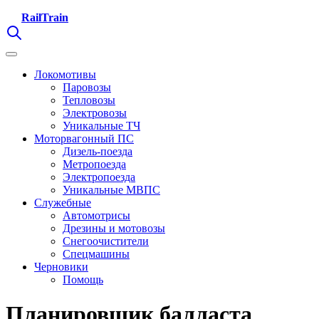
RailTrain
Локомотивы
Паровозы
Тепловозы
Электровозы
Уникальные ТЧ
Моторвагонный ПС
Дизель-поезда
Метропоезда
Электропоезда
Уникальные МВПС
Служебные
Автомотрисы
Дрезины и мотовозы
Снегоочистители
Спецмашины
Черновики
Помощь
Планировщик балласта