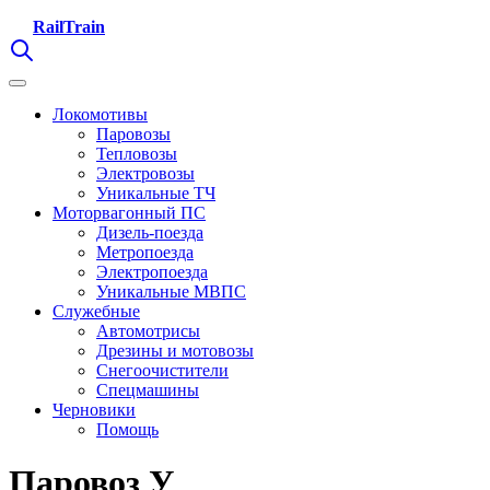
RailTrain
Локомотивы
Паровозы
Тепловозы
Электровозы
Уникальные ТЧ
Моторвагонный ПС
Дизель-поезда
Метропоезда
Электропоезда
Уникальные МВПС
Служебные
Автомотрисы
Дрезины и мотовозы
Снегоочистители
Спецмашины
Черновики
Помощь
Паровоз У