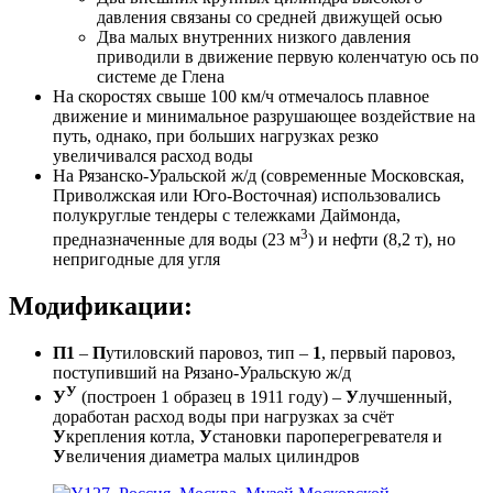
давления связаны со средней движущей осью
Два малых внутренних низкого давления
приводили в движение первую коленчатую ось по
системе де Глена
На скоростях свыше 100 км/ч отмечалось плавное
движение и минимальное разрушающее воздействие на
путь, однако, при больших нагрузках резко
увеличивался расход воды
На Рязанско-Уральской ж/д (современные Московская,
Приволжская или Юго-Восточная) использовались
полукруглые тендеры с тележками Даймонда,
3
предназначенные для воды (23 м
) и нефти (8,2 т), но
непригодные для угля
Модификации:
П1
–
П
утиловский паровоз, тип –
1
, первый паровоз,
поступивший на Рязано-Уральскую ж/д
У
У
(построен 1 образец в 1911 году) –
У
лучшенный,
доработан расход воды при нагрузках за счёт
У
крепления котла,
У
становки пароперегревателя и
У
величения диаметра малых цилиндров