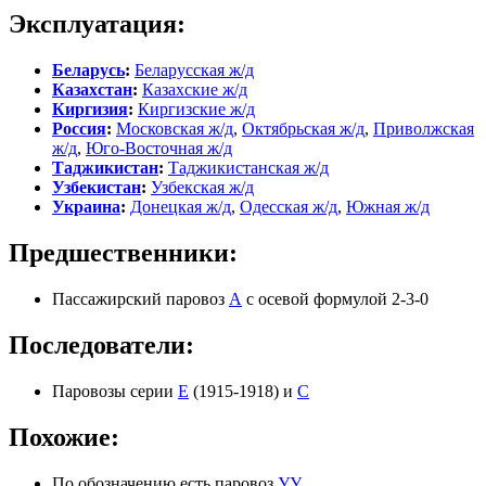
Эксплуатация:
Беларусь
:
Беларусская ж/д
Казахстан
:
Казахские ж/д
Киргизия
:
Киргизские ж/д
Россия
:
Московская ж/д
,
Октябрьская ж/д
,
Приволжская
ж/д
,
Юго-Восточная ж/д
Таджикистан
:
Таджикистанская ж/д
Узбекистан
:
Узбекская ж/д
Украина
:
Донецкая ж/д
,
Одесская ж/д
,
Южная ж/д
Предшественники:
Пассажирский паровоз
А
с осевой формулой 2-3-0
Последователи:
Паровозы серии
Е
(1915-1918) и
С
Похожие:
По обозначению есть паровоз
УУ