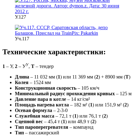
У.127
Уч.117
Технические характеристики:
У
1
– У,
2
– У
,
Т
– тендер
Длина
– 11 032 мм (
1
) или 11 369 мм (
2
) + 8900 мм (
Т
)
Колея
– 1524 мм
Конструкционная скорость
– 105 км/ч
Минимальный радиус прохождения кривых
– 125 м
Давление пара в котле
– 14 кг/см²
Площадь нагрева котла
– 182 м² (
1
) или 151,9 м² (
2
)
Осевая формула
– 2-3-0
Служебная масса
– 72,1 т (
1
) или 76,1 т (
2
)
Сцепной вес
– 45,4 т (
1
) или 48,9 т (
2
)
Тип пароперегревателя
– компаунд
Тип
– пассажирский