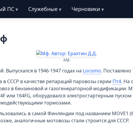
ый ПС
Служебные
Черновики
Мф
Мф
й. Выпускался в 1946-1947 годах на
Locomo
. Поставлено 
а в СССР в качестве репараций паровозы серии
Пт4
. На
товоз в бензиновой и газогенераторной модификации. 
64F или 164FG, оборудовался электростартерным пуском 
ямодействующими тормозами.
ьзовались в самой Финляндии под названием MOVE1 (
Позже, аналогичные мотовозы стали строится для СССР.