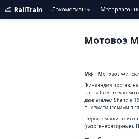
RailTrain
Локомотивы
Моторвагонн
Мотовоз 
Мф
–
М
отовоз
Ф
ински
Финляндия поставлял
части был создан мо
двигателем Skandia 1
пневматическими пр
Первые машины испол
(газогенераторные). 