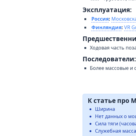
Эксплуатация:
Россия
:
Московска
Финляндия
:
VR G
Предшественни
Ходовая часть поз
Последователи:
Более массовые и
К статье про 
Ширина
Нет данных о мо
Сила тяги (часов
Служебная масс