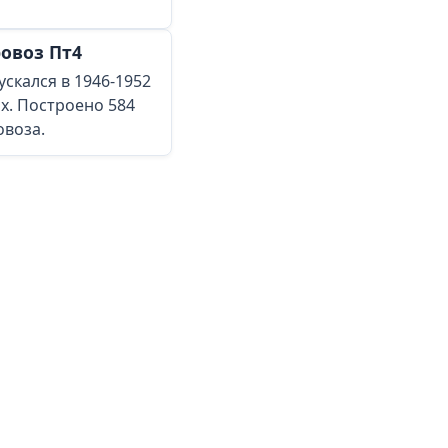
овоз Пт4
скался в 1946-1952
ах. Построено 584
овоза.