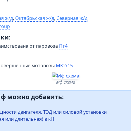
я ж/д
,
Октябрьская ж/д
,
Северная ж/д
roup
ки:
аимствована от паровоза
Пт4
 совершенные мотовозы
МК2/15
Мф схема
Мф можно добавить:
щности двигателя, ТЭД или силовой установки
ая или длительная) в кН
а