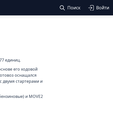
Поиск
Войти
77 единиц.
 основе его ходовой
Мотовоз оснащался
с двумя стартерами и
бензиновые) и MOVE2