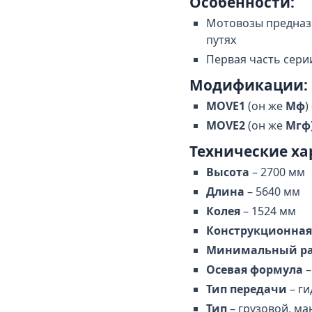
Особенности:
Мотовозы предназ
путях
Первая часть сери
Модификации:
MOVE1
(он же
Мф
)
MOVE2
(он же
Мгф
Технические ха
Высота
– 2700 мм
Длина
– 5640 мм
Колея
– 1524 мм
Конструкционная
Минимальный ра
Осевая формула
–
Тип передачи
– ги
Тип
– грузовой, м