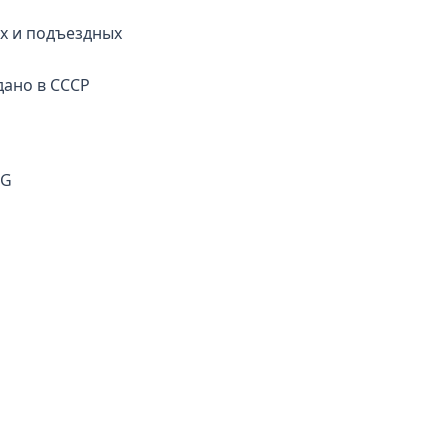
х и подъездных
дано в СССР
FG