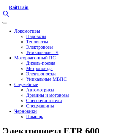
RailTrain
Локомотивы
Паровозы
Тепловозы
Электровозы
Уникальные ТЧ
Моторвагонный ПС
Дизель-поезда
Метропоезда
Электропоезда
Уникальные МВПС
Служебные
Автомотрисы
Дрезины и мотовозы
Снегоочистители
Спецмашины
Черновики
Помощь
Электропоезд ETR 600