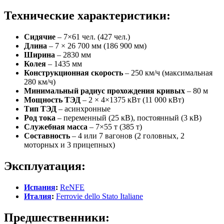
Технические характеристики:
Сидячие
– 7×61 чел. (427 чел.)
Длина
– 7 × 26 700 мм (186 900 мм)
Ширина
– 2830 мм
Колея
– 1435 мм
Конструкционная скорость
– 250 км/ч (максимальная
280 км/ч)
Минимальный радиус прохождения кривых
– 80 м
Мощность ТЭД
– 2 × 4×1375 кВт (11 000 кВт)
Тип ТЭД
– асинхронные
Род тока
– переменный (25 кВ), постоянный (3 кВ)
Служебная масса
– 7×55 т (385 т)
Составность
– 4 или 7 вагонов (2 головных, 2
моторных и 3 прицепных)
Эксплуатация:
Испания
:
ReNFE
Италия
:
Ferrovie dello Stato Italiane
Предшественники: