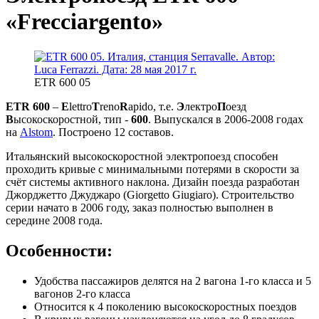
«Frecciargento»
ETR 600 05
ETR 600
–
E
lettro
T
reno
R
apido, т.е.
Э
лектро
П
оезд
В
ысокоскоростной, тип -
600
. Выпускался в 2006-2008 годах
на
Alstom
. Построено 12 составов.
Итальянский высокоскоростной электропоезд способен
проходить кривые с минимальными потерями в скорости за
счёт системы активного наклона. Дизайн поезда разработан
Джорджетто Джуджаро (Giorgetto Giugiaro). Строительство
серии начато в 2006 году, заказ полностью выполнен в
середине 2008 года.
Особенности:
Удобства пассажиров делятся на 2 вагона 1-го класса и 5
вагонов 2-го класса
Относится к 4 поколению высокоскоростных поездов