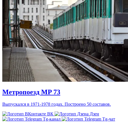
Метропоезд MP 73
Выпускался в 1971-1978 годах. Построено 50 составов.
ВК
Дзен
Tg-канал
Tg-чат