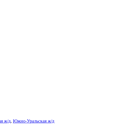
я ж/д
,
Южно-Уральская ж/д