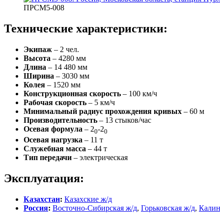
ПРСМ5-008
Технические характеристики:
Экипаж
– 2 чел.
Высота
– 4280 мм
Длина
– 14 480 мм
Ширина
– 3030 мм
Колея
– 1520 мм
Конструкционная скорость
– 100 км/ч
Рабочая скорость
– 5 км/ч
Минимальный радиус прохождения кривых
– 60 м
Производительность
– 13 стыков/час
Осевая формула
– 2
-2
0
0
Осевая нагрузка
– 11 т
Служебная масса
– 44 т
Тип передачи
– электрическая
Эксплуатация:
Казахстан
:
Казахские ж/д
Россия
:
Восточно-Сибирская ж/д
,
Горьковская ж/д
,
Калин