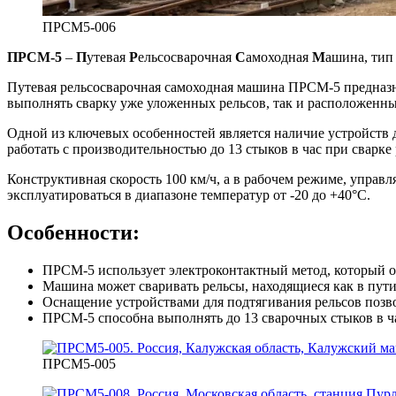
ПРСМ5-006
ПРСМ-5
–
П
утевая
Р
ельсосварочная
С
амоходная
М
ашина, тип
Путевая рельсосварочная самоходная машина ПРСМ-5 предназн
выполнять сварку уже уложенных рельсов, так и расположенных
Одной из ключевых особенностей является наличие устройств д
работать с производительностью до 13 стыков в час при сварке 
Конструктивная скорость 100 км/ч, а в рабочем режиме, управ
эксплуатироваться в диапазоне температур от -20 до +40°С.
Особенности:
ПРСМ-5 использует электроконтактный метод, который о
Машина может сваривать рельсы, находящиеся как в пути,
Оснащение устройствами для подтягивания рельсов позво
ПРСМ-5 способна выполнять до 13 сварочных стыков в ч
ПРСМ5-005