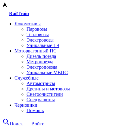
RailTrain
Локомотивы
Паровозы
Тепловозы
Электровозы
Уникальные ТЧ
Моторвагонный ПС
Дизель-поезда
Метропоезда
Электропоезда
Уникальные МВПС
Служебные
Автомотрисы
Дрезины и мотовозы
Снегоочистители
Спецмашины
Черновики
Помощь
Поиск
Войти