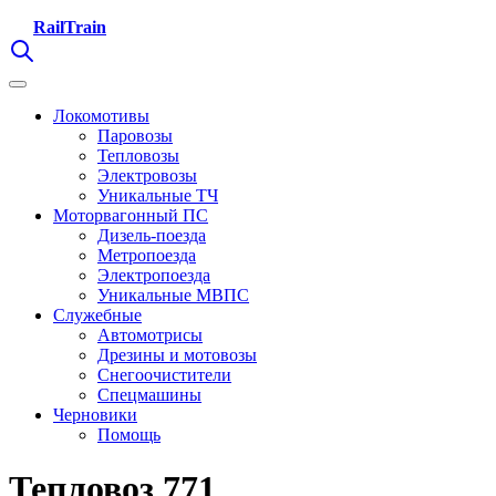
RailTrain
Локомотивы
Паровозы
Тепловозы
Электровозы
Уникальные ТЧ
Моторвагонный ПС
Дизель-поезда
Метропоезда
Электропоезда
Уникальные МВПС
Служебные
Автомотрисы
Дрезины и мотовозы
Снегоочистители
Спецмашины
Черновики
Помощь
Тепловоз 771