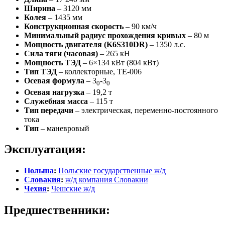
Ширина
– 3120 мм
Колея
– 1435 мм
Конструкционная скорость
– 90 км/ч
Минимальный радиус прохождения кривых
– 80 м
Мощность двигателя (K6S310DR)
– 1350 л.с.
Сила тяги (часовая)
– 265 кН
Мощность ТЭД
– 6×134 кВт (804 кВт)
Тип ТЭД
– коллекторные, TE-006
Осевая формула
– 3
-3
0
0
Осевая нагрузка
– 19,2 т
Служебная масса
– 115 т
Тип передачи
– электрическая, переменно-постоянного
тока
Тип
– маневровый
Эксплуатация:
Польша
:
Польские государственные ж/д
Словакия
:
ж/д компания Словакии
Чехия
:
Чешские ж/д
Предшественники: