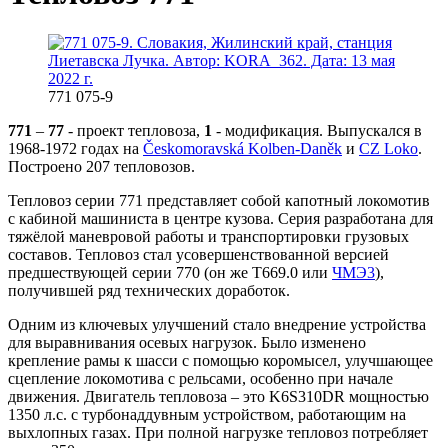
771 075-9
771
–
77
- проект тепловоза,
1
- модификация. Выпускался в
1968-1972 годах на
Českomoravská Kolben-Daněk
и
CZ Loko
.
Построено 207 тепловозов.
Тепловоз серии 771 представляет собой капотный локомотив
с кабиной машиниста в центре кузова. Серия разработана для
тяжёлой маневровой работы и транспортировки грузовых
составов. Тепловоз стал усовершенствованной версией
предшествующей серии 770 (он же T669.0 или
ЧМЭ3
),
получившей ряд технических доработок.
Одним из ключевых улучшений стало внедрение устройства
для выравнивания осевых нагрузок. Было изменено
крепление рамы к шасси с помощью коромысел, улучшающее
сцепление локомотива с рельсами, особенно при начале
движения. Двигатель тепловоза – это K6S310DR мощностью
1350 л.с. с турбонаддувным устройством, работающим на
выхлопных газах. При полной нагрузке тепловоз потребляет