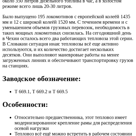
около 350 литров дизельного топлива в час, а в холостом
режиме всего лишь 20-30 литров.
Было выпущено 195 локомотивов с европейской колеёй 1435
мм и 12 с широкой колеёй 1520 мм. С течением времени и с
уменьшением объемов грузовых перевозок, необходимость в
таких мощных локомотивах снизилась. На сегодняшний день
в Чехии осталось всего два работающих тепловоза этой серии.
В Словакии ситуация иная: тепловозы всё еще активно
используются, и их количество достигает нескольких
десятков. Они выполняют маневровые работы на менее
загруженных линиях и обеспечивают транспортировку грузов
на станциях.
Заводское обозначение:
T 669.1, T 669.2 и T 669.5
Особенности:
Относительно предшественника, этот тепловоз имеет
модернизированное крепление рамы для распределения
осевой нагрузки
Тепловоз всё ещё можно встретить в рабочем состоянии