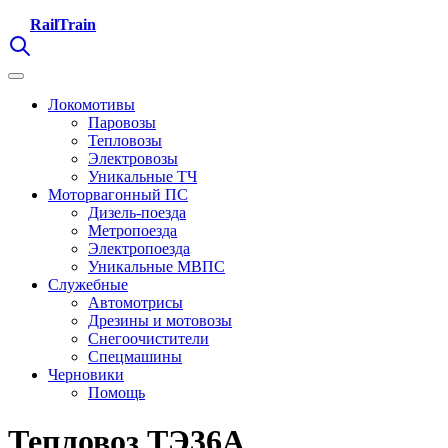
RailTrain
Локомотивы
Паровозы
Тепловозы
Электровозы
Уникальные ТЧ
Моторвагонный ПС
Дизель-поезда
Метропоезда
Электропоезда
Уникальные МВПС
Служебные
Автомотрисы
Дрезины и мотовозы
Снегоочистители
Спецмашины
Черновики
Помощь
Тепловоз ТЭ36А