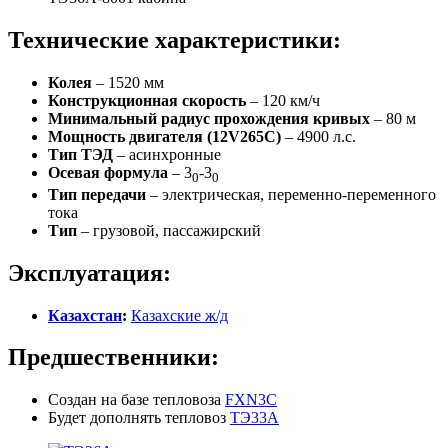
Технические характеристики:
Колея
– 1520 мм
Конструкционная скорость
– 120 км/ч
Минимальный радиус прохождения кривых
– 80 м
Мощность двигателя (12V265C)
– 4900 л.с.
Тип ТЭД
– асинхронные
Осевая формула
– 3
-3
0
0
Тип передачи
– электрическая, переменно-переменного
тока
Тип
– грузовой, пассажирский
Эксплуатация:
Казахстан
:
Казахские ж/д
Предшественники:
Создан на базе тепловоза
FXN3C
Будет дополнять тепловоз
ТЭ33А