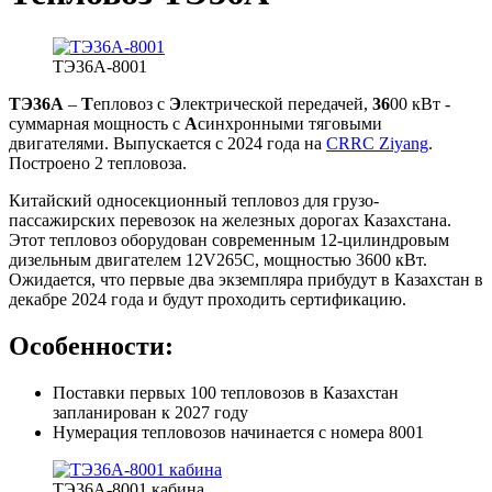
ТЭ36А-8001
ТЭ36А
–
Т
епловоз с
Э
лектрической передачей,
36
00 кВт -
суммарная мощность с
А
синхронными тяговыми
двигателями. Выпускается с 2024 года на
CRRC Ziyang
.
Построено 2 тепловоза.
Китайский односекционный тепловоз для грузо-
пассажирских перевозок на железных дорогах Казахстана.
Этот тепловоз оборудован современным 12-цилиндровым
дизельным двигателем 12V265C, мощностью 3600 кВт.
Ожидается, что первые два экземпляра прибудут в Казахстан в
декабре 2024 года и будут проходить сертификацию.
Особенности:
Поставки первых 100 тепловозов в Казахстан
запланирован к 2027 году
Нумерация тепловозов начинается с номера 8001
ТЭ36А-8001 кабина